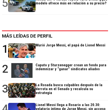
5
modelo ofrece más en relación a su precio?
MÁS LEÍDAS DE PERFIL
1
Murió Jorge Messi, el papá de Lionel Messi
2
Caputo y Sturzenegger crean un fondo para
indemnizar y “ganar” sindicatos aliados
3
La Rosada busca culpables después de la
derrota en el Senado y recalcula su
estrategia
4
Lionel Messi llega a Rosario a las 20.30:
velatorio íntimo de Jorge Messi, sin acceso