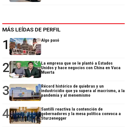
MÁS LEÍDAS DE PERFIL
1
Algo pasó
2
La empresa que se le plantó a Estados
Unidos y hace negocios con China en Vaca
Muerta
3
Récord histórico de quiebras y un
industricidio que ya supera al macrismo, a la
pandemia y al menemismo
4
Santilli reactiva la contención de
gobernadores y la mesa política convoca a
Sturzenegger