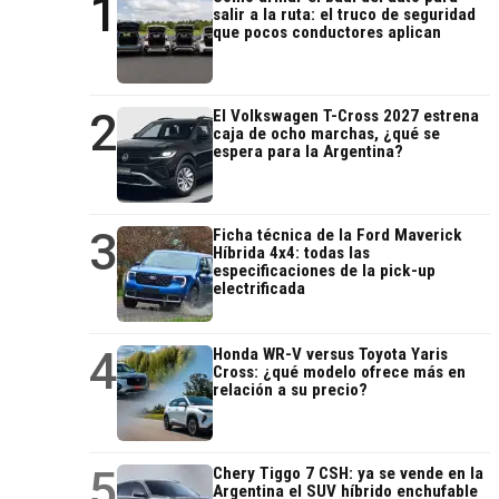
1
salir a la ruta: el truco de seguridad
que pocos conductores aplican
2
El Volkswagen T-Cross 2027 estrena
caja de ocho marchas, ¿qué se
espera para la Argentina?
3
Ficha técnica de la Ford Maverick
Híbrida 4x4: todas las
especificaciones de la pick-up
electrificada
4
Honda WR-V versus Toyota Yaris
Cross: ¿qué modelo ofrece más en
relación a su precio?
5
Chery Tiggo 7 CSH: ya se vende en la
Argentina el SUV híbrido enchufable