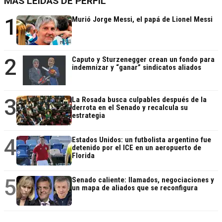
MÁS LEÍDAS DE PERFIL
1
Murió Jorge Messi, el papá de Lionel Messi
2
Caputo y Sturzenegger crean un fondo para
indemnizar y “ganar” sindicatos aliados
3
La Rosada busca culpables después de la
derrota en el Senado y recalcula su
estrategia
4
Estados Unidos: un futbolista argentino fue
detenido por el ICE en un aeropuerto de
Florida
5
Senado caliente: llamados, negociaciones y
un mapa de aliados que se reconfigura