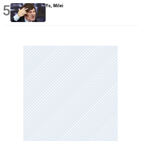
5
Yo, Milei