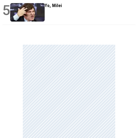
5
Yo, Milei