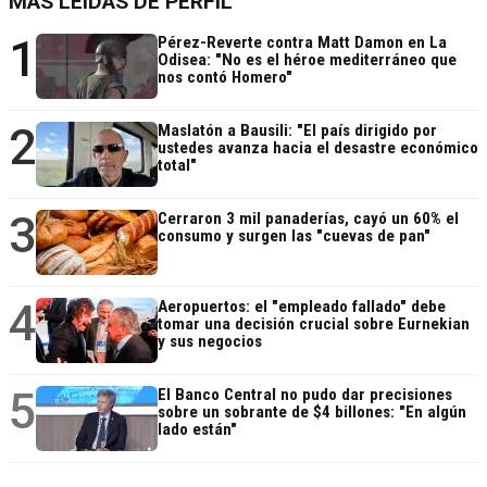
MÁS LEÍDAS DE PERFIL
1
Pérez-Reverte contra Matt Damon en La
Odisea: "No es el héroe mediterráneo que
nos contó Homero"
2
Maslatón a Bausili: "El país dirigido por
ustedes avanza hacia el desastre económico
total"
3
Cerraron 3 mil panaderías, cayó un 60% el
consumo y surgen las "cuevas de pan"
4
Aeropuertos: el "empleado fallado" debe
tomar una decisión crucial sobre Eurnekian
y sus negocios
5
El Banco Central no pudo dar precisiones
sobre un sobrante de $4 billones: "En algún
lado están"