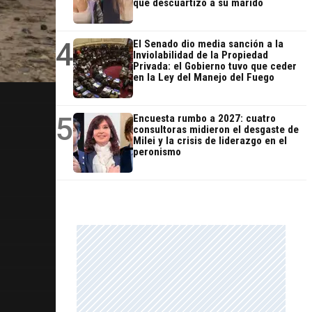
que descuartizó a su marido
4
El Senado dio media sanción a la
Inviolabilidad de la Propiedad
Privada: el Gobierno tuvo que ceder
en la Ley del Manejo del Fuego
5
Encuesta rumbo a 2027: cuatro
consultoras midieron el desgaste de
Milei y la crisis de liderazgo en el
peronismo