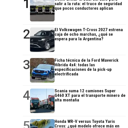
1
salir a la ruta: el truco de seguridad
que pocos conductores aplican
2
El Volkswagen T-Cross 2027 estrena
caja de ocho marchas, ¿qué se
espera para la Argentina?
3
Ficha técnica de la Ford Maverick
Híbrida 4x4: todas las
especificaciones de la pick-up
electrificada
4
Scania suma 12 camiones Super
G460 XT para el transporte minero de
alta montaña
5
Honda WR-V versus Toyota Yaris
Cross: ¿qué modelo ofrece más en