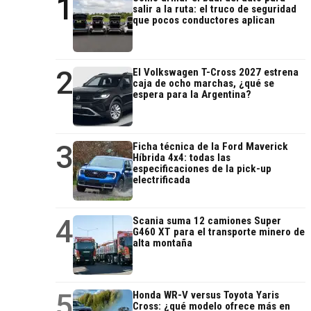
1
salir a la ruta: el truco de seguridad
que pocos conductores aplican
2
El Volkswagen T-Cross 2027 estrena
caja de ocho marchas, ¿qué se
espera para la Argentina?
3
Ficha técnica de la Ford Maverick
Híbrida 4x4: todas las
especificaciones de la pick-up
electrificada
4
Scania suma 12 camiones Super
G460 XT para el transporte minero de
alta montaña
5
Honda WR-V versus Toyota Yaris
Cross: ¿qué modelo ofrece más en