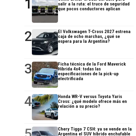
1
salir a la ruta: el truco de seguridad
que pocos conductores aplican
2
El Volkswagen T-Cross 2027 estrena
caja de ocho marchas, ¿qué se
espera para la Argentina?
3
Ficha técnica de la Ford Maverick
Híbrida 4x4: todas las
especificaciones de la pick-up
electrificada
4
Honda WR-V versus Toyota Yaris
Cross: ¿qué modelo ofrece más en
relación a su precio?
5
Chery Tiggo 7 CSH: ya se vende en la
Argentina el SUV híbrido enchufable