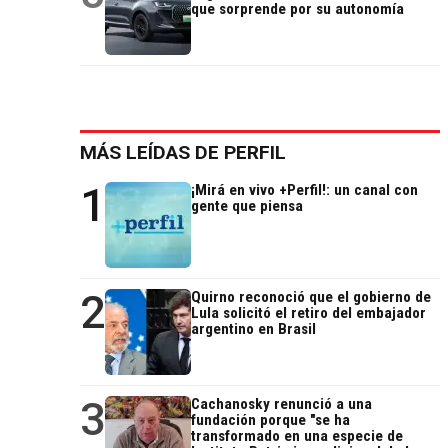
que sorprende por su autonomía
MÁS LEÍDAS DE PERFIL
1
¡Mirá en vivo +Perfil!: un canal con
gente que piensa
2
Quirno reconoció que el gobierno de
Lula solicitó el retiro del embajador
argentino en Brasil
3
Cachanosky renunció a una
fundación porque "se ha
transformado en una especie de