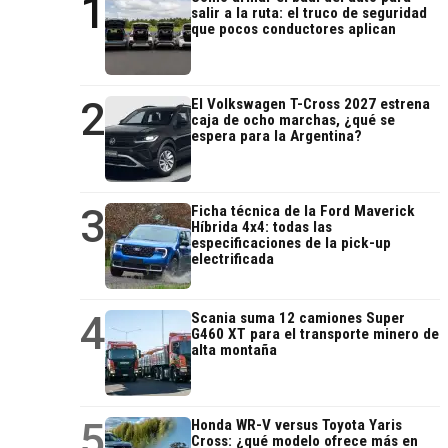
1
salir a la ruta: el truco de seguridad
que pocos conductores aplican
2
El Volkswagen T-Cross 2027 estrena
caja de ocho marchas, ¿qué se
espera para la Argentina?
3
Ficha técnica de la Ford Maverick
Híbrida 4x4: todas las
especificaciones de la pick-up
electrificada
4
Scania suma 12 camiones Super
G460 XT para el transporte minero de
alta montaña
5
Honda WR-V versus Toyota Yaris
Cross: ¿qué modelo ofrece más en