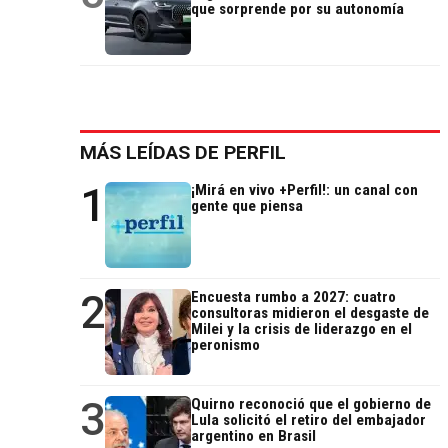
que sorprende por su autonomía
MÁS LEÍDAS DE PERFIL
1
¡Mirá en vivo +Perfil!: un canal con
gente que piensa
2
Encuesta rumbo a 2027: cuatro
consultoras midieron el desgaste de
Milei y la crisis de liderazgo en el
peronismo
3
Quirno reconoció que el gobierno de
Lula solicitó el retiro del embajador
argentino en Brasil