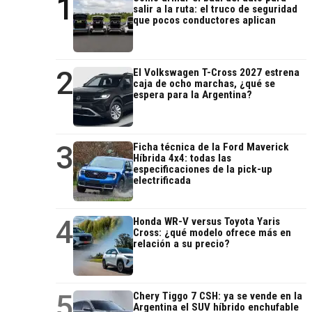
1
salir a la ruta: el truco de seguridad
que pocos conductores aplican
2
El Volkswagen T-Cross 2027 estrena
caja de ocho marchas, ¿qué se
espera para la Argentina?
3
Ficha técnica de la Ford Maverick
Híbrida 4x4: todas las
especificaciones de la pick-up
electrificada
4
Honda WR-V versus Toyota Yaris
Cross: ¿qué modelo ofrece más en
relación a su precio?
5
Chery Tiggo 7 CSH: ya se vende en la
Argentina el SUV híbrido enchufable