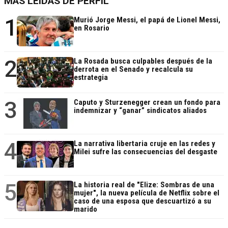
MÁS LEÍDAS DE PERFIL
1
Murió Jorge Messi, el papá de Lionel Messi,
en Rosario
2
La Rosada busca culpables después de la
derrota en el Senado y recalcula su
estrategia
3
Caputo y Sturzenegger crean un fondo para
indemnizar y “ganar” sindicatos aliados
4
La narrativa libertaria cruje en las redes y
Milei sufre las consecuencias del desgaste
5
La historia real de "Elize: Sombras de una
mujer", la nueva película de Netflix sobre el
caso de una esposa que descuartizó a su
marido