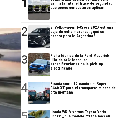
1
salir a la ruta: el truco de seguridad
que pocos conductores aplican
2
El Volkswagen T-Cross 2027 estrena
caja de ocho marchas, ¿qué se
espera para la Argentina?
3
Ficha técnica de la Ford Maverick
Híbrida 4x4: todas las
especificaciones de la pick-up
electrificada
4
Scania suma 12 camiones Super
G460 XT para el transporte minero de
alta montaña
5
Honda WR-V versus Toyota Yaris
Cross: ¿qué modelo ofrece más en