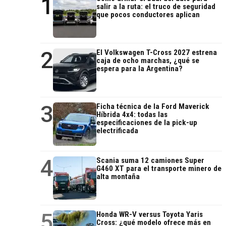
1
salir a la ruta: el truco de seguridad
que pocos conductores aplican
2
El Volkswagen T-Cross 2027 estrena
caja de ocho marchas, ¿qué se
espera para la Argentina?
3
Ficha técnica de la Ford Maverick
Híbrida 4x4: todas las
especificaciones de la pick-up
electrificada
4
Scania suma 12 camiones Super
G460 XT para el transporte minero de
alta montaña
5
Honda WR-V versus Toyota Yaris
Cross: ¿qué modelo ofrece más en