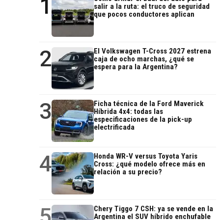
1
salir a la ruta: el truco de seguridad
que pocos conductores aplican
2
El Volkswagen T-Cross 2027 estrena
caja de ocho marchas, ¿qué se
espera para la Argentina?
3
Ficha técnica de la Ford Maverick
Híbrida 4x4: todas las
especificaciones de la pick-up
electrificada
4
Honda WR-V versus Toyota Yaris
Cross: ¿qué modelo ofrece más en
relación a su precio?
5
Chery Tiggo 7 CSH: ya se vende en la
Argentina el SUV híbrido enchufable