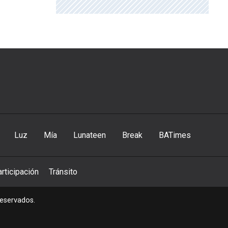
Luz
Mía
Lunateen
Break
BATimes
rticipación
Tránsito
reservados.