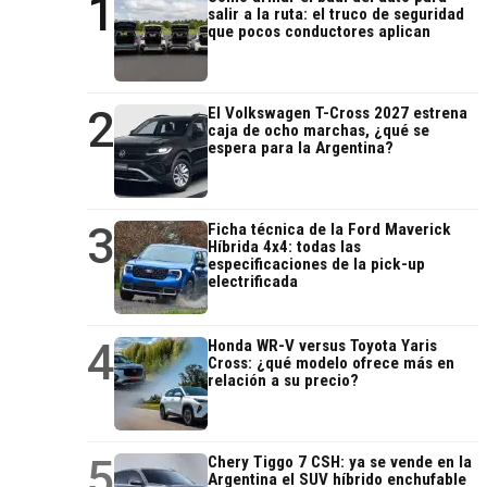
1
salir a la ruta: el truco de seguridad
que pocos conductores aplican
2
El Volkswagen T-Cross 2027 estrena
caja de ocho marchas, ¿qué se
espera para la Argentina?
3
Ficha técnica de la Ford Maverick
Híbrida 4x4: todas las
especificaciones de la pick-up
electrificada
4
Honda WR-V versus Toyota Yaris
Cross: ¿qué modelo ofrece más en
relación a su precio?
5
Chery Tiggo 7 CSH: ya se vende en la
Argentina el SUV híbrido enchufable