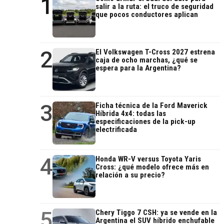
1
salir a la ruta: el truco de seguridad
que pocos conductores aplican
2
El Volkswagen T-Cross 2027 estrena
caja de ocho marchas, ¿qué se
espera para la Argentina?
3
Ficha técnica de la Ford Maverick
Híbrida 4x4: todas las
especificaciones de la pick-up
electrificada
4
Honda WR-V versus Toyota Yaris
Cross: ¿qué modelo ofrece más en
relación a su precio?
5
Chery Tiggo 7 CSH: ya se vende en la
Argentina el SUV híbrido enchufable