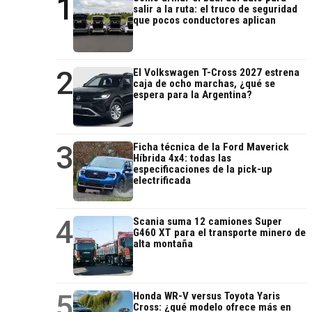
1
salir a la ruta: el truco de seguridad
que pocos conductores aplican
2
El Volkswagen T-Cross 2027 estrena
caja de ocho marchas, ¿qué se
espera para la Argentina?
3
Ficha técnica de la Ford Maverick
Híbrida 4x4: todas las
especificaciones de la pick-up
electrificada
4
Scania suma 12 camiones Super
G460 XT para el transporte minero de
alta montaña
5
Honda WR-V versus Toyota Yaris
Cross: ¿qué modelo ofrece más en