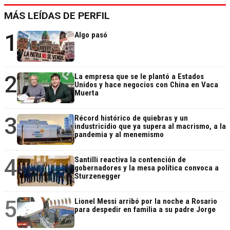
MÁS LEÍDAS DE PERFIL
1
Algo pasó
2
La empresa que se le plantó a Estados
Unidos y hace negocios con China en Vaca
Muerta
3
Récord histórico de quiebras y un
industricidio que ya supera al macrismo, a la
pandemia y al menemismo
4
Santilli reactiva la contención de
gobernadores y la mesa política convoca a
Sturzenegger
5
Lionel Messi arribó por la noche a Rosario
para despedir en familia a su padre Jorge