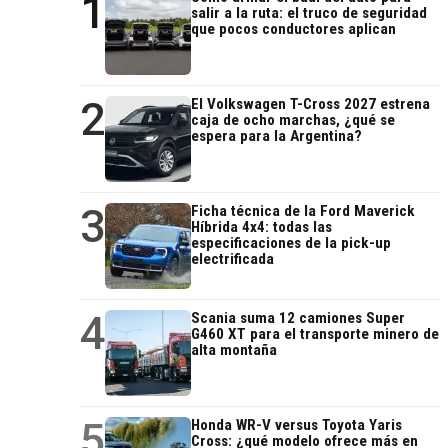
1
salir a la ruta: el truco de seguridad
que pocos conductores aplican
2
El Volkswagen T-Cross 2027 estrena
caja de ocho marchas, ¿qué se
espera para la Argentina?
3
Ficha técnica de la Ford Maverick
Híbrida 4x4: todas las
especificaciones de la pick-up
electrificada
4
Scania suma 12 camiones Super
G460 XT para el transporte minero de
alta montaña
5
Honda WR-V versus Toyota Yaris
Cross: ¿qué modelo ofrece más en