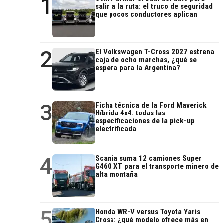
1
salir a la ruta: el truco de seguridad
que pocos conductores aplican
2
El Volkswagen T-Cross 2027 estrena
caja de ocho marchas, ¿qué se
espera para la Argentina?
3
Ficha técnica de la Ford Maverick
Híbrida 4x4: todas las
especificaciones de la pick-up
electrificada
4
Scania suma 12 camiones Super
G460 XT para el transporte minero de
alta montaña
5
Honda WR-V versus Toyota Yaris
Cross: ¿qué modelo ofrece más en