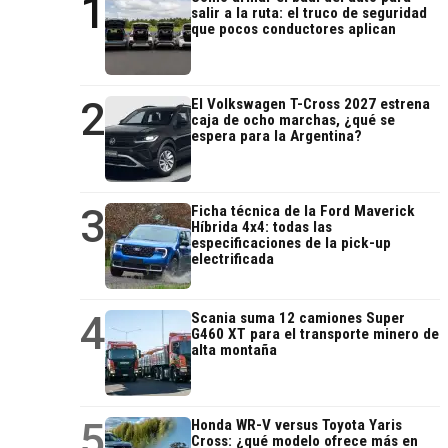
1
salir a la ruta: el truco de seguridad
que pocos conductores aplican
2
El Volkswagen T-Cross 2027 estrena
caja de ocho marchas, ¿qué se
espera para la Argentina?
3
Ficha técnica de la Ford Maverick
Híbrida 4x4: todas las
especificaciones de la pick-up
electrificada
4
Scania suma 12 camiones Super
G460 XT para el transporte minero de
alta montaña
5
Honda WR-V versus Toyota Yaris
Cross: ¿qué modelo ofrece más en