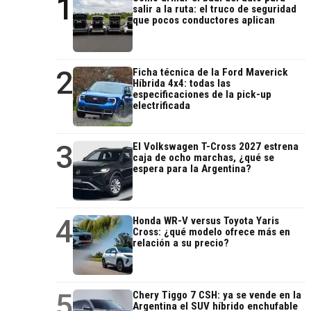
1
salir a la ruta: el truco de seguridad
que pocos conductores aplican
2
Ficha técnica de la Ford Maverick
Híbrida 4x4: todas las
especificaciones de la pick-up
electrificada
3
El Volkswagen T-Cross 2027 estrena
caja de ocho marchas, ¿qué se
espera para la Argentina?
4
Honda WR-V versus Toyota Yaris
Cross: ¿qué modelo ofrece más en
relación a su precio?
5
Chery Tiggo 7 CSH: ya se vende en la
Argentina el SUV híbrido enchufable