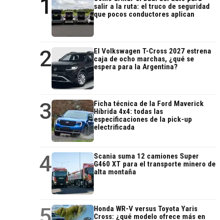
1
salir a la ruta: el truco de seguridad
que pocos conductores aplican
2
El Volkswagen T-Cross 2027 estrena
caja de ocho marchas, ¿qué se
espera para la Argentina?
3
Ficha técnica de la Ford Maverick
Híbrida 4x4: todas las
especificaciones de la pick-up
electrificada
4
Scania suma 12 camiones Super
G460 XT para el transporte minero de
alta montaña
5
Honda WR-V versus Toyota Yaris
Cross: ¿qué modelo ofrece más en