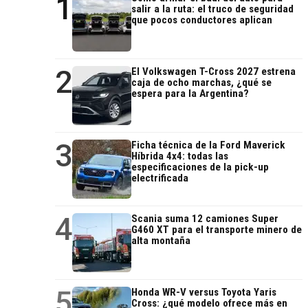
1
salir a la ruta: el truco de seguridad
que pocos conductores aplican
2
El Volkswagen T-Cross 2027 estrena
caja de ocho marchas, ¿qué se
espera para la Argentina?
3
Ficha técnica de la Ford Maverick
Híbrida 4x4: todas las
especificaciones de la pick-up
electrificada
4
Scania suma 12 camiones Super
G460 XT para el transporte minero de
alta montaña
5
Honda WR-V versus Toyota Yaris
Cross: ¿qué modelo ofrece más en