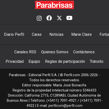
Diario Perfil
Caras
Noticias
Marie Claire
Fortu
Canales RSS
Quienes Somos
Contáctenos
Privacidad
Equipo
Reglas de participación
Tránsito
Parabrisas - Editorial Perfil S.A.
| © Perfil.com 2006-2026 -
Todos los derechos reservados.
Editor responsable: María José Bonacifa.
Registro de la propiedad intelectual número 5346433
Dirección:
California 2715
,
C1289ABI
,
Ciudad Autónoma de
Buenos Aires
| Teléfono:
(+5411) 7091-4921
/
(+5411) 7091-
4922
| E-mail:
perfilcom@perfil.com