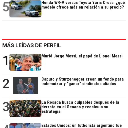
5
Honda WR-V versus Toyota Yaris Cross: ¿qué
modelo ofrece más en relación a su precio?
MÁS LEÍDAS DE PERFIL
1
Murió Jorge Messi, el papá de Lionel Messi
2
Caputo y Sturzenegger crean un fondo para
indemnizar y “ganar” sindicatos aliados
3
La Rosada busca culpables después de la
derrota en el Senado y recalcula su
estrategia
Estados Unidos: un futbolista argentino fue