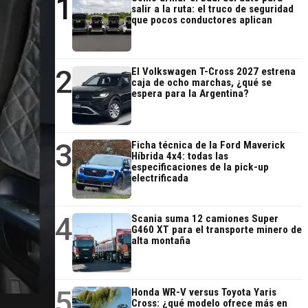
1
salir a la ruta: el truco de seguridad
que pocos conductores aplican
2
El Volkswagen T-Cross 2027 estrena
caja de ocho marchas, ¿qué se
espera para la Argentina?
3
Ficha técnica de la Ford Maverick
Híbrida 4x4: todas las
especificaciones de la pick-up
electrificada
4
Scania suma 12 camiones Super
G460 XT para el transporte minero de
alta montaña
5
Honda WR-V versus Toyota Yaris
Cross: ¿qué modelo ofrece más en