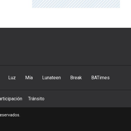
Luz
Mía
Lunateen
Break
BATimes
rticipación
Tránsito
reservados.