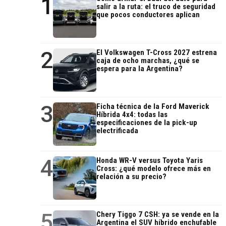
1
salir a la ruta: el truco de seguridad
que pocos conductores aplican
2
El Volkswagen T-Cross 2027 estrena
caja de ocho marchas, ¿qué se
espera para la Argentina?
3
Ficha técnica de la Ford Maverick
Híbrida 4x4: todas las
especificaciones de la pick-up
electrificada
4
Honda WR-V versus Toyota Yaris
Cross: ¿qué modelo ofrece más en
relación a su precio?
5
Chery Tiggo 7 CSH: ya se vende en la
Argentina el SUV híbrido enchufable