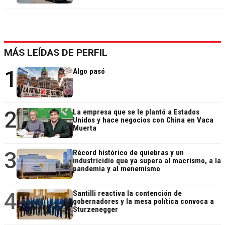
MÁS LEÍDAS DE PERFIL
1
Algo pasó
2
La empresa que se le plantó a Estados
Unidos y hace negocios con China en Vaca
Muerta
3
Récord histórico de quiebras y un
industricidio que ya supera al macrismo, a la
pandemia y al menemismo
4
Santilli reactiva la contención de
gobernadores y la mesa política convoca a
Sturzenegger