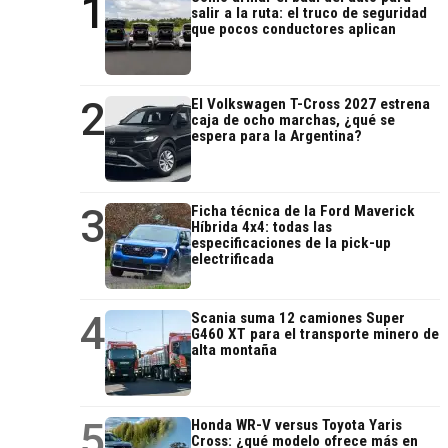
1
salir a la ruta: el truco de seguridad
que pocos conductores aplican
2
El Volkswagen T-Cross 2027 estrena
caja de ocho marchas, ¿qué se
espera para la Argentina?
3
Ficha técnica de la Ford Maverick
Híbrida 4x4: todas las
especificaciones de la pick-up
electrificada
4
Scania suma 12 camiones Super
G460 XT para el transporte minero de
alta montaña
5
Honda WR-V versus Toyota Yaris
Cross: ¿qué modelo ofrece más en