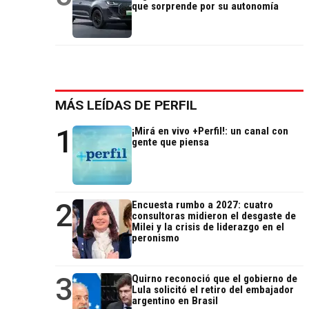
que sorprende por su autonomía
MÁS LEÍDAS DE PERFIL
1
¡Mirá en vivo +Perfil!: un canal con
gente que piensa
2
Encuesta rumbo a 2027: cuatro
consultoras midieron el desgaste de
Milei y la crisis de liderazgo en el
peronismo
3
Quirno reconoció que el gobierno de
Lula solicitó el retiro del embajador
argentino en Brasil