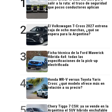
1
salir a la ruta: el truco de seguridad
que pocos conductores aplican
2
El Volkswagen T-Cross 2027 estrena
caja de ocho marchas, ¿qué se
espera para la Argentina?
3
Ficha técnica de la Ford Maverick
Híbrida 4x4: todas las
especificaciones de la pick-up
electrificada
4
Honda WR-V versus Toyota Yaris
Cross: ¿qué modelo ofrece más en
relación a su precio?
5
Chery Tiggo 7 CSH: ya se vende en la
Argentina el SUV híbrido enchufable