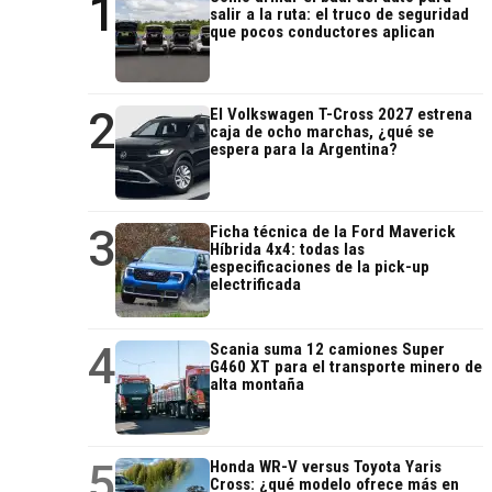
1
salir a la ruta: el truco de seguridad
que pocos conductores aplican
2
El Volkswagen T-Cross 2027 estrena
caja de ocho marchas, ¿qué se
espera para la Argentina?
3
Ficha técnica de la Ford Maverick
Híbrida 4x4: todas las
especificaciones de la pick-up
electrificada
4
Scania suma 12 camiones Super
G460 XT para el transporte minero de
alta montaña
5
Honda WR-V versus Toyota Yaris
Cross: ¿qué modelo ofrece más en