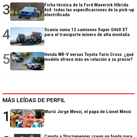
3
Ficha técnica de la Ford Maverick Híbrida
4x4: todas las especificaciones de la pick-up
electrificada
4
Scania suma 12 camiones Super G460 XT
para el transporte minero de alta montaña
5
Honda WR-V versus Toyota Yaris Cross: ¿qué
modelo ofrece más en relación a su precio?
MÁS LEÍDAS DE PERFIL
1
Murió Jorge Messi, el papá de Lionel Messi
Caputo y Sturzenegger crean un fondo para