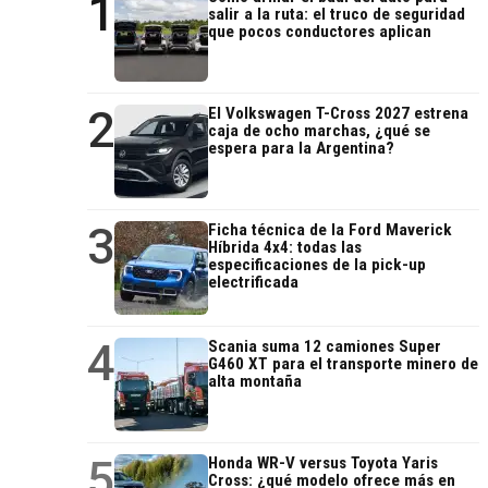
1
salir a la ruta: el truco de seguridad
que pocos conductores aplican
2
El Volkswagen T-Cross 2027 estrena
caja de ocho marchas, ¿qué se
espera para la Argentina?
3
Ficha técnica de la Ford Maverick
Híbrida 4x4: todas las
especificaciones de la pick-up
electrificada
4
Scania suma 12 camiones Super
G460 XT para el transporte minero de
alta montaña
5
Honda WR-V versus Toyota Yaris
Cross: ¿qué modelo ofrece más en