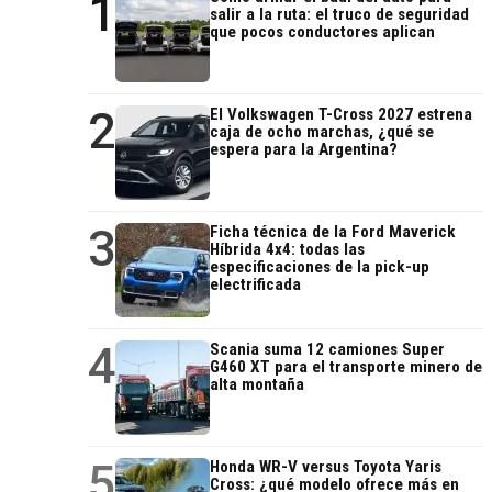
1
salir a la ruta: el truco de seguridad
que pocos conductores aplican
2
El Volkswagen T-Cross 2027 estrena
caja de ocho marchas, ¿qué se
espera para la Argentina?
3
Ficha técnica de la Ford Maverick
Híbrida 4x4: todas las
especificaciones de la pick-up
electrificada
4
Scania suma 12 camiones Super
G460 XT para el transporte minero de
alta montaña
5
Honda WR-V versus Toyota Yaris
Cross: ¿qué modelo ofrece más en