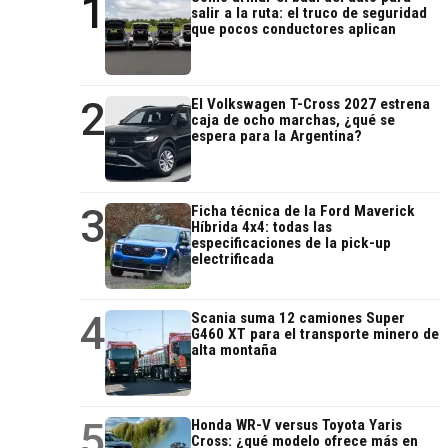
1
salir a la ruta: el truco de seguridad
que pocos conductores aplican
2
El Volkswagen T-Cross 2027 estrena
caja de ocho marchas, ¿qué se
espera para la Argentina?
3
Ficha técnica de la Ford Maverick
Híbrida 4x4: todas las
especificaciones de la pick-up
electrificada
4
Scania suma 12 camiones Super
G460 XT para el transporte minero de
alta montaña
5
Honda WR-V versus Toyota Yaris
Cross: ¿qué modelo ofrece más en