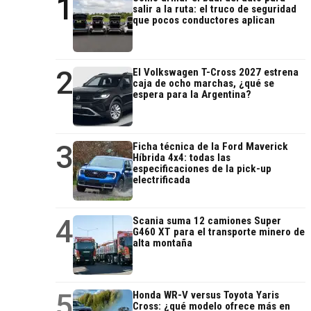
1
salir a la ruta: el truco de seguridad
que pocos conductores aplican
2
El Volkswagen T-Cross 2027 estrena
caja de ocho marchas, ¿qué se
espera para la Argentina?
3
Ficha técnica de la Ford Maverick
Híbrida 4x4: todas las
especificaciones de la pick-up
electrificada
4
Scania suma 12 camiones Super
G460 XT para el transporte minero de
alta montaña
5
Honda WR-V versus Toyota Yaris
Cross: ¿qué modelo ofrece más en