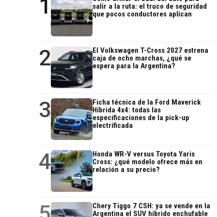
1
salir a la ruta: el truco de seguridad
que pocos conductores aplican
2
El Volkswagen T-Cross 2027 estrena
caja de ocho marchas, ¿qué se
espera para la Argentina?
3
Ficha técnica de la Ford Maverick
Híbrida 4x4: todas las
especificaciones de la pick-up
electrificada
4
Honda WR-V versus Toyota Yaris
Cross: ¿qué modelo ofrece más en
relación a su precio?
5
Chery Tiggo 7 CSH: ya se vende en la
Argentina el SUV híbrido enchufable