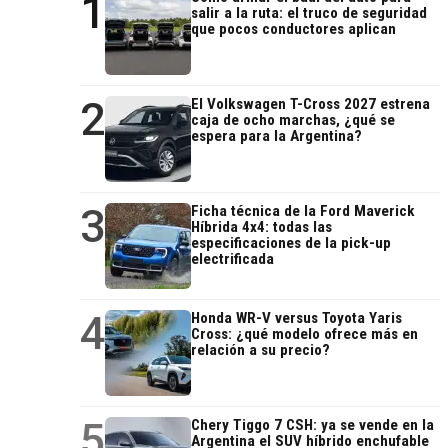
1
salir a la ruta: el truco de seguridad
que pocos conductores aplican
2
El Volkswagen T-Cross 2027 estrena
caja de ocho marchas, ¿qué se
espera para la Argentina?
3
Ficha técnica de la Ford Maverick
Híbrida 4x4: todas las
especificaciones de la pick-up
electrificada
4
Honda WR-V versus Toyota Yaris
Cross: ¿qué modelo ofrece más en
relación a su precio?
5
Chery Tiggo 7 CSH: ya se vende en la
Argentina el SUV híbrido enchufable