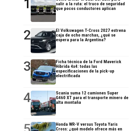
1
salir a la ruta: el truco de seguridad
que pocos conductores aplican
2
El Volkswagen T-Cross 2027 estrena
caja de ocho marchas, ¿qué se
espera para la Argentina?
3
Ficha técnica de la Ford Maverick
Híbrida 4x4: todas las
especificaciones de la pick-up
electrificada
4
Scania suma 12 camiones Super
G460 XT para el transporte minero de
alta montaña
5
Honda WR-V versus Toyota Yaris
Cross: ¿qué modelo ofrece más en