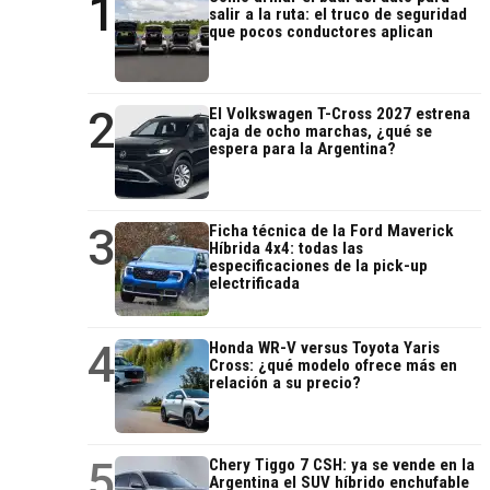
1
salir a la ruta: el truco de seguridad
que pocos conductores aplican
2
El Volkswagen T-Cross 2027 estrena
caja de ocho marchas, ¿qué se
espera para la Argentina?
3
Ficha técnica de la Ford Maverick
Híbrida 4x4: todas las
especificaciones de la pick-up
electrificada
4
Honda WR-V versus Toyota Yaris
Cross: ¿qué modelo ofrece más en
relación a su precio?
5
Chery Tiggo 7 CSH: ya se vende en la
Argentina el SUV híbrido enchufable