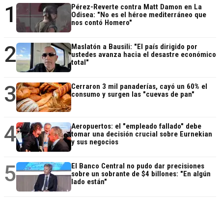
1
Pérez-Reverte contra Matt Damon en La
Odisea: "No es el héroe mediterráneo que
nos contó Homero"
2
Maslatón a Bausili: "El país dirigido por
ustedes avanza hacia el desastre económico
total"
3
Cerraron 3 mil panaderías, cayó un 60% el
consumo y surgen las "cuevas de pan"
4
Aeropuertos: el "empleado fallado" debe
tomar una decisión crucial sobre Eurnekian
y sus negocios
5
El Banco Central no pudo dar precisiones
sobre un sobrante de $4 billones: "En algún
lado están"