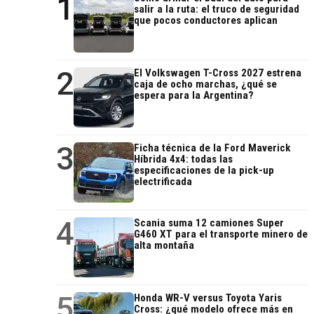
1
salir a la ruta: el truco de seguridad
que pocos conductores aplican
2
El Volkswagen T-Cross 2027 estrena
caja de ocho marchas, ¿qué se
espera para la Argentina?
3
Ficha técnica de la Ford Maverick
Híbrida 4x4: todas las
especificaciones de la pick-up
electrificada
4
Scania suma 12 camiones Super
G460 XT para el transporte minero de
alta montaña
5
Honda WR-V versus Toyota Yaris
Cross: ¿qué modelo ofrece más en