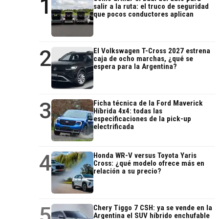
1
salir a la ruta: el truco de seguridad
que pocos conductores aplican
2
El Volkswagen T-Cross 2027 estrena
caja de ocho marchas, ¿qué se
espera para la Argentina?
3
Ficha técnica de la Ford Maverick
Híbrida 4x4: todas las
especificaciones de la pick-up
electrificada
4
Honda WR-V versus Toyota Yaris
Cross: ¿qué modelo ofrece más en
relación a su precio?
5
Chery Tiggo 7 CSH: ya se vende en la
Argentina el SUV híbrido enchufable