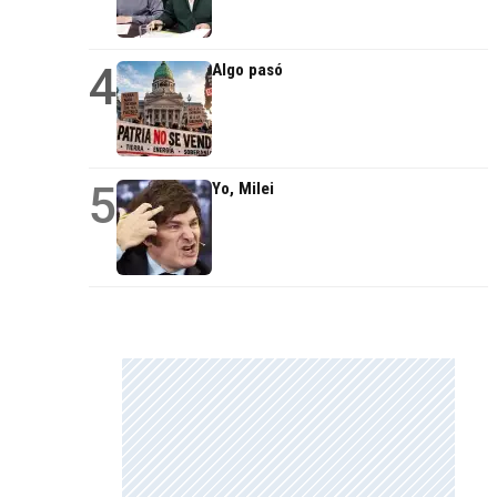
4
Algo pasó
5
Yo, Milei