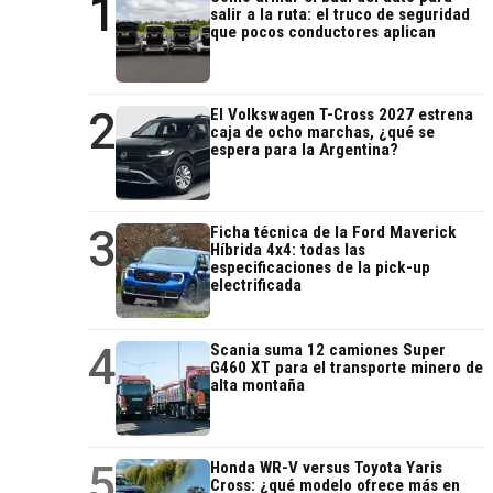
1
salir a la ruta: el truco de seguridad
que pocos conductores aplican
2
El Volkswagen T-Cross 2027 estrena
caja de ocho marchas, ¿qué se
espera para la Argentina?
3
Ficha técnica de la Ford Maverick
Híbrida 4x4: todas las
especificaciones de la pick-up
electrificada
4
Scania suma 12 camiones Super
G460 XT para el transporte minero de
alta montaña
5
Honda WR-V versus Toyota Yaris
Cross: ¿qué modelo ofrece más en