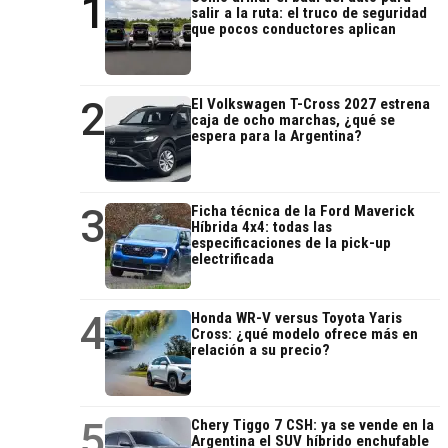
1
salir a la ruta: el truco de seguridad
que pocos conductores aplican
2
El Volkswagen T-Cross 2027 estrena
caja de ocho marchas, ¿qué se
espera para la Argentina?
3
Ficha técnica de la Ford Maverick
Híbrida 4x4: todas las
especificaciones de la pick-up
electrificada
4
Honda WR-V versus Toyota Yaris
Cross: ¿qué modelo ofrece más en
relación a su precio?
5
Chery Tiggo 7 CSH: ya se vende en la
Argentina el SUV híbrido enchufable