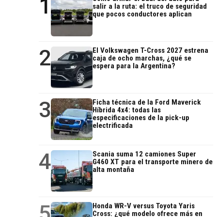
1
salir a la ruta: el truco de seguridad
que pocos conductores aplican
2
El Volkswagen T-Cross 2027 estrena
caja de ocho marchas, ¿qué se
espera para la Argentina?
3
Ficha técnica de la Ford Maverick
Híbrida 4x4: todas las
especificaciones de la pick-up
electrificada
4
Scania suma 12 camiones Super
G460 XT para el transporte minero de
alta montaña
5
Honda WR-V versus Toyota Yaris
Cross: ¿qué modelo ofrece más en