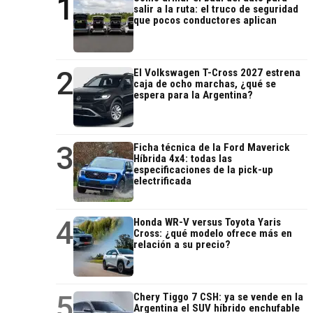
1
salir a la ruta: el truco de seguridad
que pocos conductores aplican
2
El Volkswagen T-Cross 2027 estrena
caja de ocho marchas, ¿qué se
espera para la Argentina?
3
Ficha técnica de la Ford Maverick
Híbrida 4x4: todas las
especificaciones de la pick-up
electrificada
4
Honda WR-V versus Toyota Yaris
Cross: ¿qué modelo ofrece más en
relación a su precio?
5
Chery Tiggo 7 CSH: ya se vende en la
Argentina el SUV híbrido enchufable