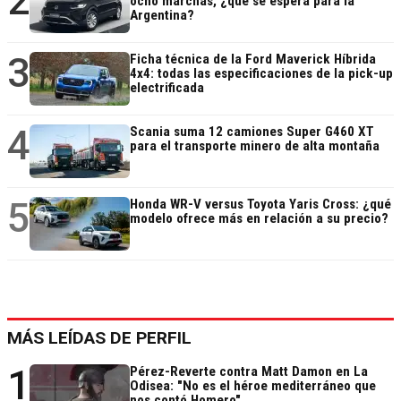
2
ocho marchas, ¿qué se espera para la
Argentina?
3
Ficha técnica de la Ford Maverick Híbrida
4x4: todas las especificaciones de la pick-up
electrificada
4
Scania suma 12 camiones Super G460 XT
para el transporte minero de alta montaña
5
Honda WR-V versus Toyota Yaris Cross: ¿qué
modelo ofrece más en relación a su precio?
MÁS LEÍDAS DE PERFIL
1
Pérez-Reverte contra Matt Damon en La
Odisea: "No es el héroe mediterráneo que
nos contó Homero"